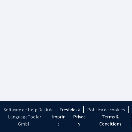
Software de Help Desk de
Freshdesk
Política de cookies
LanguageTooler
Imprin
Privac
Terms &
GmbH
t
y
Conditions