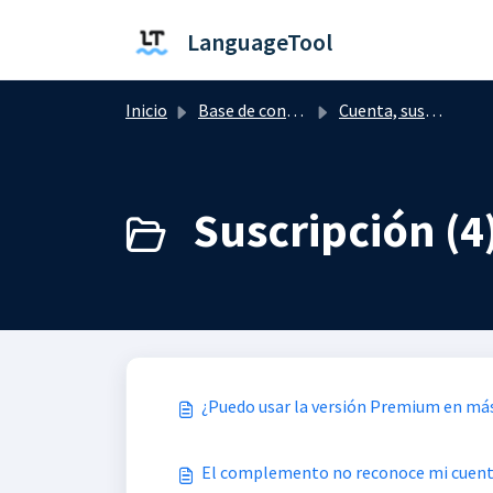
Saltar al contenido principal
LanguageTool
Inicio
Base de conocimientos
Cuenta, suscripción y facturación
Suscripción (4
¿Puedo usar la versión Premium en má
El complemento no reconoce mi cuen