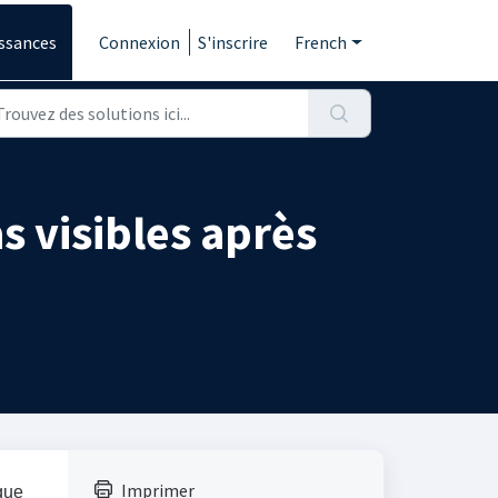
ssances
Connexion
S'inscrire
French
s visibles après
Imprimer
que