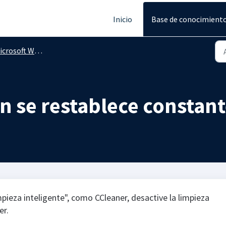
Inicio
Base de conocimient
crosoft Word
ón se restablece consta
impieza inteligente", como CCleaner, desactive la limpieza
er.