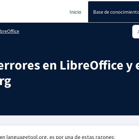
Inicio
Base de conocimient
ibreOffice
errores en LibreOffice y 
rg
 en languagetool.org, es por una de estas razones: