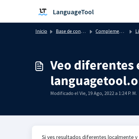
Saltar al contenido principal
LanguageTool
Inicio
Base de conocimientos
Complementos, extensiones y aplicaciones
L
Veo diferentes 
languagetool.o
Modificado el Vie, 19 Ago, 2022 a 1:24 P. M.
Si ves resultados diferentes localmente y